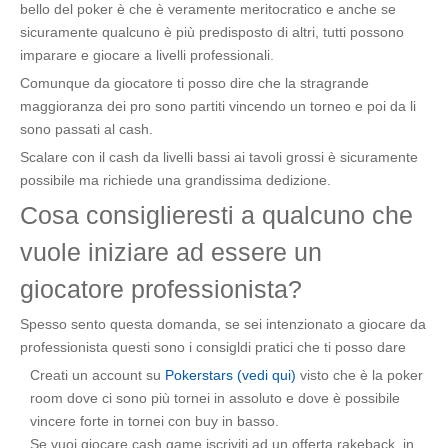
bello del poker è che è veramente meritocratico e anche se
sicuramente qualcuno è più predisposto di altri, tutti possono
imparare e giocare a livelli professionali.
Comunque da giocatore ti posso dire che la stragrande
maggioranza dei pro sono partiti vincendo un torneo e poi da li
sono passati al cash.
Scalare con il cash da livelli bassi ai tavoli grossi è sicuramente
possibile ma richiede una grandissima dedizione.
Cosa consiglieresti a qualcuno che
vuole iniziare ad essere un
giocatore professionista?
Spesso sento questa domanda, se sei intenzionato a giocare da
professionista questi sono i consigldi pratici che ti posso dare
Creati un account su
Pokerstars (vedi qui)
visto che è la poker
room dove ci sono più tornei in assoluto e dove è possibile
vincere forte in tornei con buy in basso.
Se vuoi giocare cash game iscriviti ad un offerta rakeback, in