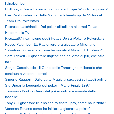
l'Unabomber
Phill Ivey - Come ha iniziato a giocare il Tiger Woods del poker?
Pier Paolo Fabretti - Dalle Magic, agli heads up da 5$ fino al
Team Pro Pokerstars
Riccardo Lacchinelli - Dal poker all'italiana ai tornei Texas
Holdem alla Tv
Ricuzzu87 il campione degli Heads Up su iPoker e Pokerstars
Rocco Palumbo - Ex Ragioniere ora giocatore Milionario
Salvatore Bonavena - come ha iniziato il Mister EPT italiano?
Sam Trickett - il giocatore Inglese che ha vinto di più, che stile
ha?
Sergio Castelluccio - il Genio delle Tartarughe milionario che
continua a vincere i tornei
Simone Ruggeri - Dalle carte Magic ai successi sui tavoli online
Stu Ungar la leggenda del poker - Mano Finale 1997
Tommaso Briotti - Genio del poker online e amante delle
lasagne
Tony G il giocatore lituano che fa tiltare i pro, come ha iniziato?
Vanessa Rousso come ha iniziato a giocare a poker?