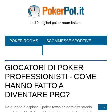
Le 10 migliori poker room italiane
POKER ROOMS
SCOMMESSE SPORTIVE
CASINO ONLINE
GIOCATORI DI POKER
PROFESSIONISTI - COME
HANNO FATTO A
DIVENTARE PRO?
Da quando è esploso il poker texas holdem diventando