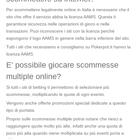
Per scommettere legalmente online in Italia è necessario che il
sito che offre il servizio abbia la licenza AAMS. Questa ti
garantisce sicurezza nelle operazioni di gioco e nelle
transazioni. Puoi riconoscere i siti con la licenza perchè
espongono il logo AAMS in genere nella barra inferiore del sito.
Tutti i siti che recensiamo e consigliamo su Pokerpot.it hanno la
licenza AAMS.
E' possibile giocare scommesse
multiple online?
Si tutti i siti di betting ti permettono di selezionare più
scommesse, moltiplicando le quote di ogni evento.
Vengono anche offerte promozioni speciali dedicate a questo
tipo di puntata.
Proprio sulle scommesse multiple potrai notare che riesci a
raggiungere quote molto più alte, infatti anche una quota di
poco più alta quando viene moltiplicata su più eventi porta a