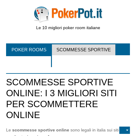
Le 10 migliori poker room italiane
POKER ROOMS
SCOMMESSE SPORTIVE
CASINO ONLINE
SCOMMESSE SPORTIVE
ONLINE: I 3 MIGLIORI SITI
PER SCOMMETTERE
ONLINE
Le
scommesse sportive online
sono legali in italia sui siti