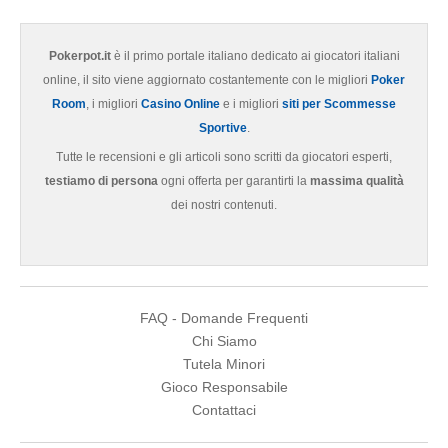
Pokerpot.it
è il primo portale italiano dedicato ai giocatori italiani
online, il sito viene aggiornato costantemente con le migliori
Poker
Room
, i migliori
Casino Online
e i migliori
siti per Scommesse
Sportive
.
Tutte le recensioni e gli articoli sono scritti da giocatori esperti,
testiamo di persona
ogni offerta per garantirti la
massima qualità
dei nostri contenuti.
FAQ - Domande Frequenti
Chi Siamo
Tutela Minori
Gioco Responsabile
Contattaci