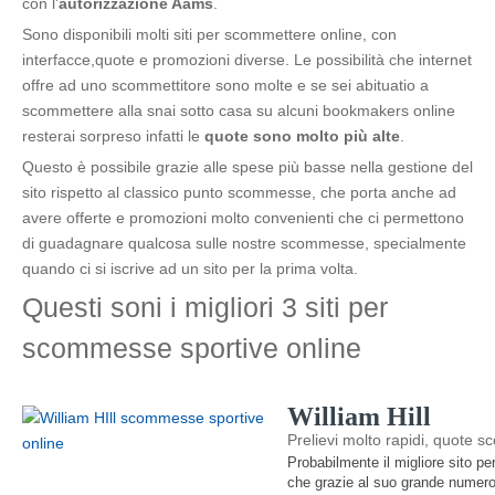
con l'
autorizzazione Aams
.
Sono disponibili molti siti per scommettere online, con
interfacce,quote e promozioni diverse. Le possibilità che internet
offre ad uno scommettitore sono molte e se sei abituatio a
scommettere alla snai sotto casa su alcuni bookmakers online
resterai sorpreso infatti le
quote sono molto più alte
.
Questo è possibile grazie alle spese più basse nella gestione del
sito rispetto al classico punto scommesse, che porta anche ad
avere offerte e promozioni molto convenienti che ci permettono
di guadagnare qualcosa sulle nostre scommesse, specialmente
quando ci si iscrive ad un sito per la prima volta.
Questi soni i migliori 3 siti per
scommesse sportive online
William Hill
Prelievi molto rapidi, quote s
Probabilmente il migliore sito pe
che grazie al suo grande numero d