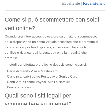
Eccellente |
Recensione d
Come si può scommettere con soldi
veri online?
Quando crei il tuo account giocatore su un sito di scommesse,
hai a disposizione un conto virtuale associato che ti permette di
depositarci sopra fondi, giocarli, ed incassarli facendoti un
bonifico o ricaricandoti la postepay o nella modalità che
preferisci.
I metodi per effettuare prelievi e depositi sono i classici:
Carte di credito Visa e Mastercard
Carte ricaricabili come Postepay o Genius Card
Conti Virtuali come Paypal, Skrill o Neteller
Bonifico bancario
Quali sono i siti legali per
scommettere su internet?