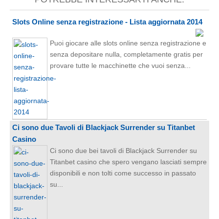
Slots Online senza registrazione - Lista aggiornata 2014
Puoi giocare alle slots online senza registrazione e
senza depositare nulla, completamente gratis per
provare tutte le macchinette che vuoi senza...
Ci sono due Tavoli di Blackjack Surrender su Titanbet
Casino
Ci sono due bei tavoli di Blackjack Surrender su
Titanbet casino che spero vengano lasciati sempre
disponibili e non tolti come successo in passato
su...