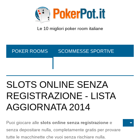
Le 10 migliori poker room italiane
POKER ROOMS
SCOMMESSE SPORTIVE
CASINO ONLINE
SLOTS ONLINE SENZA
REGISTRAZIONE - LISTA
AGGIORNATA 2014
Puoi giocare alle
slots online senza registrazione
e
senza depositare nulla, completamente gratis per provare
tutte le macchinette che vuoi senza rischiare nulla.