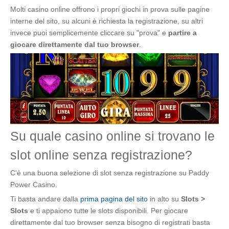
Molti casino online offrono i propri giochi in prova sulle pagine
interne del sito, su alcuni è richiesta la registrazione, su altri
invece puoi semplicemente cliccare su "prova" e
partire a
giocare direttamente dal tuo browser
.
Su quale casino online si trovano le
slot online senza registrazione?
C'è una buona selezione di slot senza registrazione su Paddy
Power Casino.
Ti basta andare dalla
prima pagina del sito
in alto su
Slots >
Slots
e ti appaiono tutte le slots disponibili. Per giocare
direttamente dal tuo browser senza bisogno di registrati basta