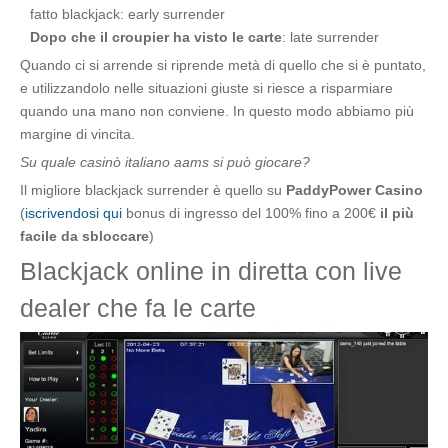
fatto blackjack: early surrender
Dopo che il croupier ha visto le carte
: late surrender
Quando ci si arrende si riprende metà di quello che si è puntato,
e utilizzandolo nelle situazioni giuste si riesce a risparmiare
quando una mano non conviene. In questo modo abbiamo più
margine di vincita.
Su quale casinò italiano aams si può giocare?
Il migliore blackjack surrender è quello su
PaddyPower Casino
(
iscrivendosi qui
bonus di ingresso del 100% fino a 200€
il più
facile da sbloccare
)
Blackjack online in diretta con live
dealer che fa le carte