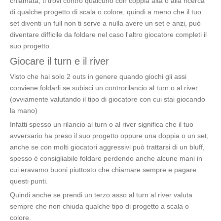
chiamata, ti trovi contro qualcuno con coppia alta o alla ricerca
di qualche progetto di scala o colore, quindi a meno che il tuo
set diventi un full non ti serve a nulla avere un set e anzi, può
diventare difficile da foldare nel caso l'altro giocatore completi il
suo progetto.
Giocare il turn e il river
Visto che hai solo 2 outs in genere quando giochi gli assi
conviene foldarli se subisci un controrilancio al turn o al river
(ovviamente valutando il tipo di giocatore con cui stai giocando
la mano)
Infatti spesso un rilancio al turn o al river significa che il tuo
avversario ha preso il suo progetto oppure una doppia o un set,
anche se con molti giocatori aggressivi può trattarsi di un bluff,
spesso è consigliabile foldare perdendo anche alcune mani in
cui eravamo buoni piuttosto che chiamare sempre e pagare
questi punti.
Quindi anche se prendi un terzo asso al turn al river valuta
sempre che non chiuda qualche tipo di progetto a scala o
colore.