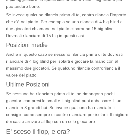
può andare bene.
Se invece qualcuno rilancia prima di te, contro rilancia l'importo
che c'è nel piatto. Per esempio se uno rilancia di 4 big blind e
due giocatori chiamano nel piatto ci saranno 15 big blind.
Dovresti rilanciare di 15 big in questi casi.
Posizioni medie
Anche in questo caso se nessuno rilancia prima di te dovresti
rilanciare di 4 big blind per isolarti e giocare la mano con al
massimo due giocatori. Se qualcuno rilancia controrilancia il
valore del piatto.
Ultilme Posizioni
Se nessuno ha rilanciato prima di te, se rimangono pochi
giocatori compresi lo small e il big blind puoi abbassare il tuo
rilancio a 3 grandi bui. Se invece qualcuno ha rilanciato ti
consiglio come sempre di contro rilanciare per isolarti. Il migliore
dei casi è arrivare al flop con un solo giocatore.
E' sceso il flop, e ora?