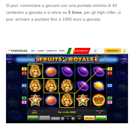
Si puo' cominciare a giocare con una puntata minima di 40
centesimi a giocata e si vince su
5 linee,
per gli high roller, si
puo' arrivare a puntare fino a 1000 euro a giocata.