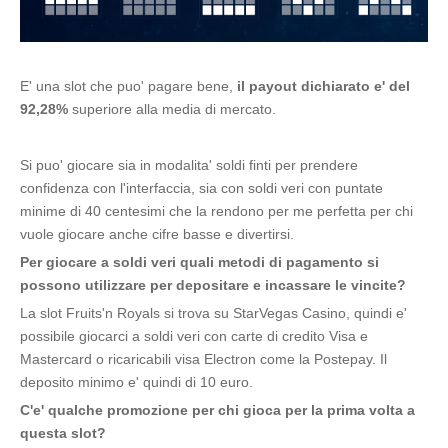
E' una slot che puo' pagare bene,
il payout dichiarato e' del
92,28%
superiore alla media di mercato.
Si puo' giocare sia in modalita' soldi finti per prendere
confidenza con l'interfaccia, sia con soldi veri con puntate
minime di 40 centesimi che la rendono per me perfetta per chi
vuole giocare anche cifre basse e divertirsi.
Per giocare a soldi veri quali metodi di pagamento si
possono utilizzare per depositare e incassare le vincite?
La slot Fruits'n Royals si trova su StarVegas Casino, quindi e'
possibile giocarci a soldi veri con carte di credito Visa e
Mastercard o ricaricabili visa Electron come la Postepay. Il
deposito minimo e' quindi di 10 euro.
C'e' qualche promozione per chi gioca per la prima volta a
questa slot?