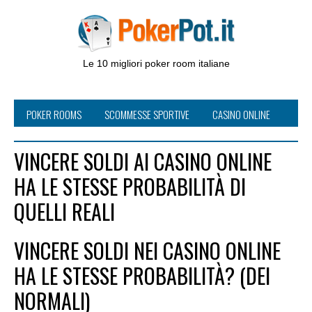
Le 10 migliori poker room italiane
POKER ROOMS
SCOMMESSE SPORTIVE
CASINO ONLINE
VINCERE SOLDI AI CASINO ONLINE
HA LE STESSE PROBABILITÀ DI
QUELLI REALI
VINCERE SOLDI NEI CASINO ONLINE
HA LE STESSE PROBABILITÀ? (DEI
NORMALI)