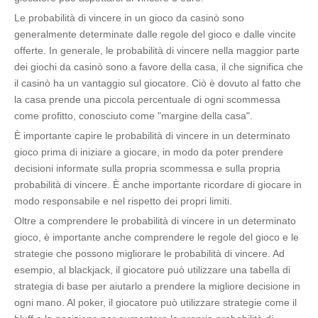
Le probabilità di vincere in un gioco da casinò sono
generalmente determinate dalle regole del gioco e dalle vincite
offerte. In generale, le probabilità di vincere nella maggior parte
dei giochi da casinò sono a favore della casa, il che significa che
il casinò ha un vantaggio sul giocatore. Ciò è dovuto al fatto che
la casa prende una piccola percentuale di ogni scommessa
come profitto, conosciuto come "margine della casa".
È importante capire le probabilità di vincere in un determinato
gioco prima di iniziare a giocare, in modo da poter prendere
decisioni informate sulla propria scommessa e sulla propria
probabilità di vincere. È anche importante ricordare di giocare in
modo responsabile e nel rispetto dei propri limiti.
Oltre a comprendere le probabilità di vincere in un determinato
gioco, è importante anche comprendere le regole del gioco e le
strategie che possono migliorare le probabilità di vincere. Ad
esempio, al blackjack, il giocatore può utilizzare una tabella di
strategia di base per aiutarlo a prendere la migliore decisione in
ogni mano. Al poker, il giocatore può utilizzare strategie come il