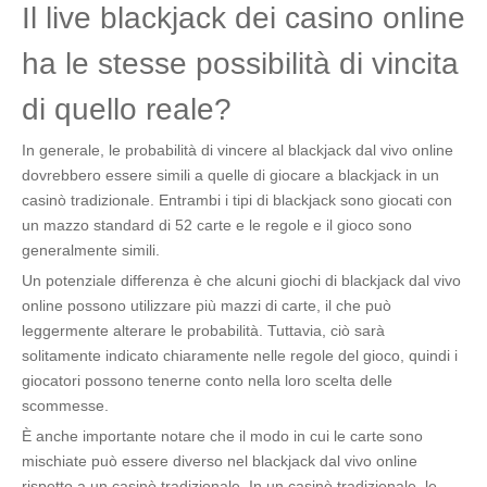
Il live blackjack dei casino online
ha le stesse possibilità di vincita
di quello reale?
In generale, le probabilità di vincere al blackjack dal vivo online
dovrebbero essere simili a quelle di giocare a blackjack in un
casinò tradizionale. Entrambi i tipi di blackjack sono giocati con
un mazzo standard di 52 carte e le regole e il gioco sono
generalmente simili.
Un potenziale differenza è che alcuni giochi di blackjack dal vivo
online possono utilizzare più mazzi di carte, il che può
leggermente alterare le probabilità. Tuttavia, ciò sarà
solitamente indicato chiaramente nelle regole del gioco, quindi i
giocatori possono tenerne conto nella loro scelta delle
scommesse.
È anche importante notare che il modo in cui le carte sono
mischiate può essere diverso nel blackjack dal vivo online
rispetto a un casinò tradizionale. In un casinò tradizionale, le