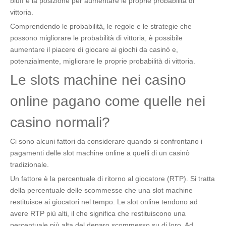
bluff e la posizione per aumentare le proprie probabilità di
vittoria.
Comprendendo le probabilità, le regole e le strategie che
possono migliorare le probabilità di vittoria, è possibile
aumentare il piacere di giocare ai giochi da casinò e,
potenzialmente, migliorare le proprie probabilità di vittoria.
Le slots machine nei casino
online pagano come quelle nei
casino normali?
Ci sono alcuni fattori da considerare quando si confrontano i
pagamenti delle slot machine online a quelli di un casinò
tradizionale.
Un fattore è la percentuale di ritorno al giocatore (RTP). Si tratta
della percentuale delle scommesse che una slot machine
restituisce ai giocatori nel tempo. Le slot online tendono ad
avere RTP più alti, il che significa che restituiscono una
percentuale più alta del denaro scommesso su di loro. Ad