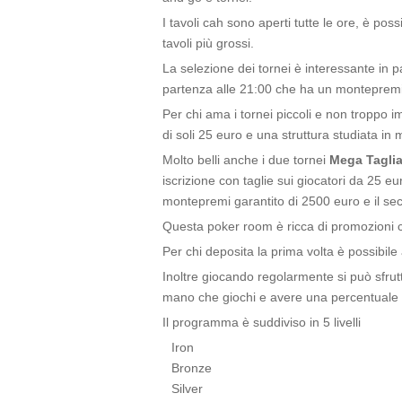
I tavoli cah sono aperti tutte le ore, è possi
tavoli più grossi.
La selezione dei tornei è interessante in 
partenza alle 21:00 che ha un montepremio
Per chi ama i tornei piccoli e non troppo im
di soli 25 euro e una struttura studiata in 
Molto belli anche i due tornei
Mega Tagli
iscrizione con taglie sui giocatori da 25 eu
montepremi garantito di 2500 euro e il se
Questa poker room è ricca di promozioni c
Per chi deposita la prima volta è possibi
Inoltre giocando regolarmente si può sfrut
mano che giochi e avere una percentuale
Il programma è suddiviso in 5 livelli
Iron
Bronze
Silver