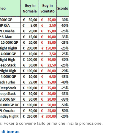
l Poker ti conviene farlo prima che inizi la promozione,
o di bonus