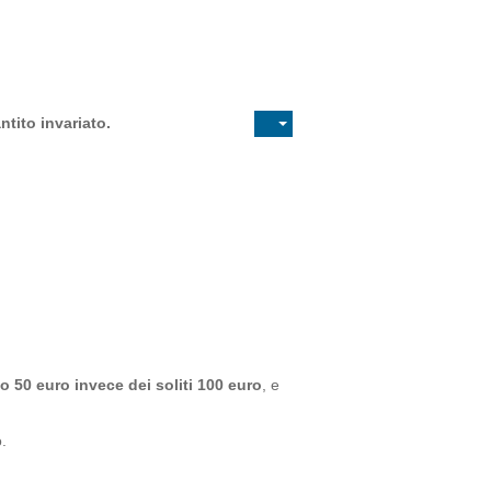
tito invariato.
o 50 euro invece dei soliti 100 euro
, e
.