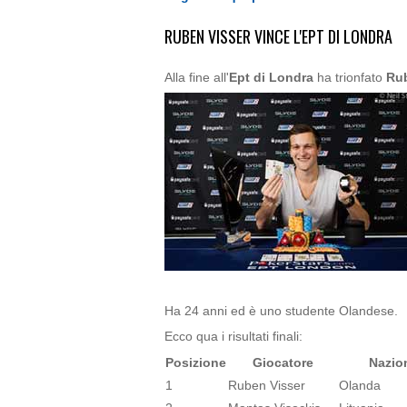
RUBEN VISSER VINCE L'EPT DI LONDRA
Alla fine all'
Ept di Londra
ha trionfato
Rub
Ha 24 anni ed è uno studente Olandese.
Ecco qua i risultati finali:
Posizione
Giocatore
Nazio
1
Ruben Visser
Olanda