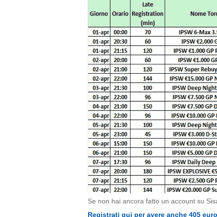
Se non hai ancora fatto un account su Sisa
Registrati qui per avere anche 405 eur