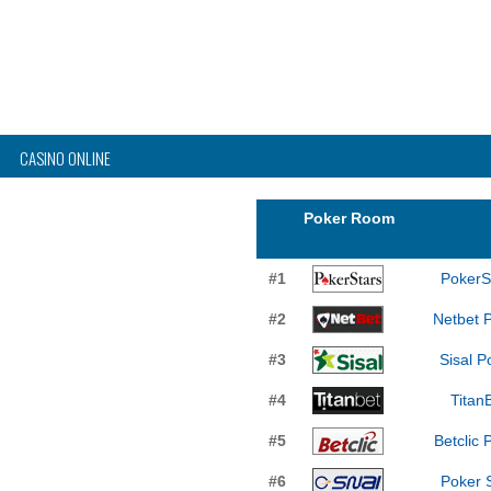
CASINO ONLINE
Poker Room
taliano migliore
#
1
PokerS
#2
Netbet 
#
3
Sisal P
#
4
Titan
#
5
Betclic 
#
6
Poker 