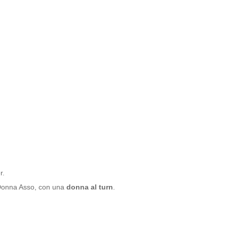
r.
o Donna Asso, con una
donna al turn
.