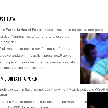
OSTITUTA
elle
World Series of Poker
è stato arrestato in un operazione per comb
ssi degli "annunci esca" per offerte di escort, e
 e schedati.
"lui" ma questa notizia non è stata confermata.
 dovrà andare in tribunale il prossimo18 aprile.
pentito per il dolore che potrebbe aver causato alla
 di amicizia che sta ricevendo.
 MILIONI FATTI A POKER
lti giocatori in Italia ma nel 2007 ha vinto il Main Event delle WSOP d
llari
.
emarlo a vita ma dopo quel successo non ha mantenuto lo
nato 150.000 dollari in totale nei tornei.