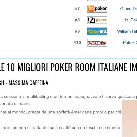
#
7
Gioco Di
#
8
Izi Po
#
9
William Hi
#
10
Poker 
E 10 MIGLIORI POKER ROOM ITALIANE I
ISH - MASSIMA CAFFEINA
 sessione in multitabling o un torneo impegnativo e ti serve qualcosa pe
portata di mano.
tente al mondo, creata da una società Americana proprio per chi
are che non si tratta del solito caffè con un teschio su sfondo